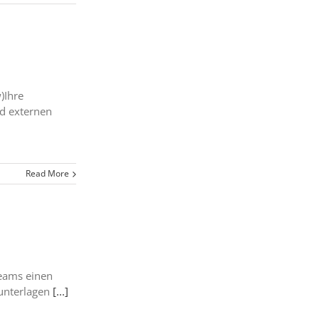
)Ihre
d externen
Read More
MENÜ:
Impressum
AGB
Teams einen
sunterlagen
[...]