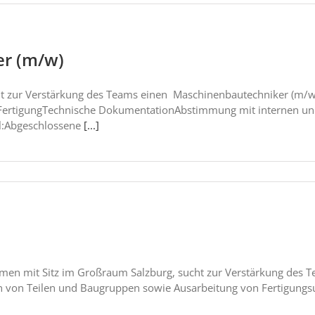
er (m/w)
t zur Verstärkung des Teams einen Maschinenbautechniker (m/w
ie FertigungTechnische DokumentationAbstimmung mit internen un
l:Abgeschlossene
[...]
NEUE JOBANGEBOTE:
Job Salzburg: Konstrukteur / HTL-Matura (m/w)
Job Salzburg: Vertriebsingenieur (m/w)
men mit Sitz im Großraum Salzburg, sucht zur Verstärkung des 
Job Salzburg: Konstrukteur / HTL-Matura (m/w)
on von Teilen und Baugruppen sowie Ausarbeitung von Fertigung