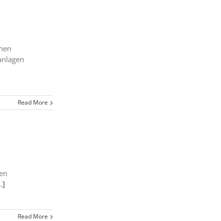
inen
anlagen
Read More
inen
..]
Read More