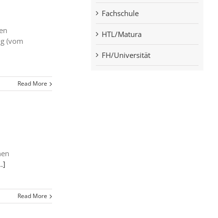
Fachschule
inen
HTL/Matura
ng (vom
FH/Universität
Read More
nen
..]
Read More