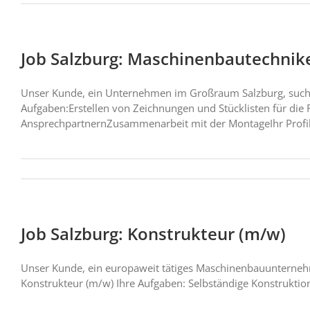
Job Salzburg: Maschinenbautechnik
Unser Kunde, ein Unternehmen im Großraum Salzburg, such
Aufgaben:Erstellen von Zeichnungen und Stücklisten für d
AnsprechpartnernZusammenarbeit mit der MontageIhr Profi
KONTAKT:
eccomo Personalservice
Job Salzburg: Konstrukteur (m/w)
Franz-Josef-Kai 1
Unser Kunde, ein europaweit tätiges Maschinenbauunterneh
5020 Salzburg
Konstrukteur (m/w) Ihre Aufgaben: Selbständige Konstrukti
+43 (0)662/840449-0