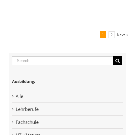
NEUE JOBANGEBOTE:
Job Salzburg: Konstrukteur / HTL-Matura (m/w)
Job Salzburg: Vertriebsingenieur (m/w)
1
2
Next
Job Salzburg: Konstrukteur / HTL-Matura (m/w)
Job Salzburg: KFZ-Spengler oder
Karosseriebautechniker (m/w)
Job Salzburg: Fahrzeugbautechniker (m/w)
Ausbildung:
Alle
MENÜ:
Lehrberufe
Impressum
Fachschule
AGB