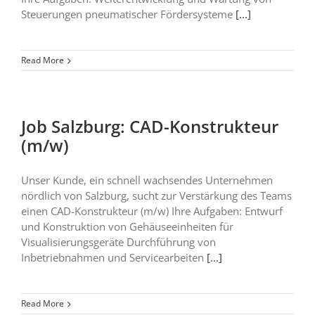
Steuerungen pneumatischer Fördersysteme
[...]
Read More
Job Salzburg: CAD-Konstrukteur
KONTAKT:
(m/w)
eccomo Personalservice
Unser Kunde, ein schnell wachsendes Unternehmen
Franz-Josef-Kai 1
nördlich von Salzburg, sucht zur Verstärkung des Teams
einen CAD-Konstrukteur (m/w) Ihre Aufgaben: Entwurf
5020 Salzburg
und Konstruktion von Gehäuseeinheiten für
Visualisierungsgeräte Durchführung von
+43 (0)662/840449-0
Inbetriebnahmen und Servicearbeiten
[...]
office@eccomo.at
Read More